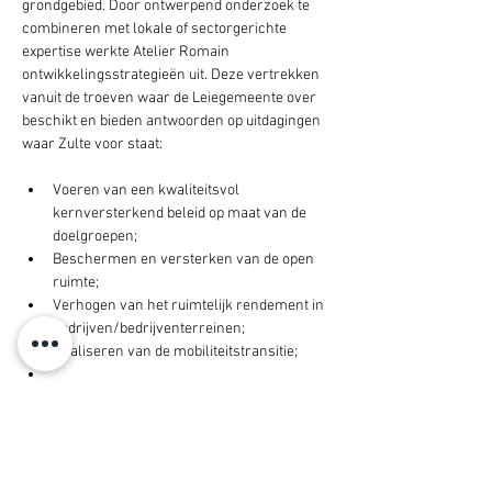
grondgebied. Door ontwerpend onderzoek te 
combineren met lokale of sectorgerichte 
expertise werkte Atelier Romain 
ontwikkelingsstrategieën uit. Deze vertrekken 
vanuit de troeven waar de Leiegemeente over 
beschikt en bieden antwoorden op uitdagingen 
waar Zulte voor staat:
Voeren van een kwaliteitsvol 
kernversterkend beleid op maat van de 
doelgroepen;
Beschermen en versterken van de open 
ruimte;
Verhogen van het ruimtelijk rendement in 
bedrijven/bedrijventerreinen;
Realiseren van de mobiliteitstransitie;
Het verkennend onderzoek wees ondermeer 
op specifieke uitdagingen op vlak van: 
demografische tendensen, 
klimaatverandering, bedreigde open ruimte, 
autogerichte mobiliteit,…