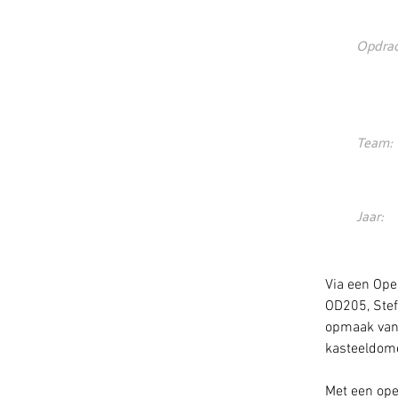
Opdrac
Team:
Jaar:
Via een Ope
OD205, Stef
opmaak van 
kasteeldome
Met een ope