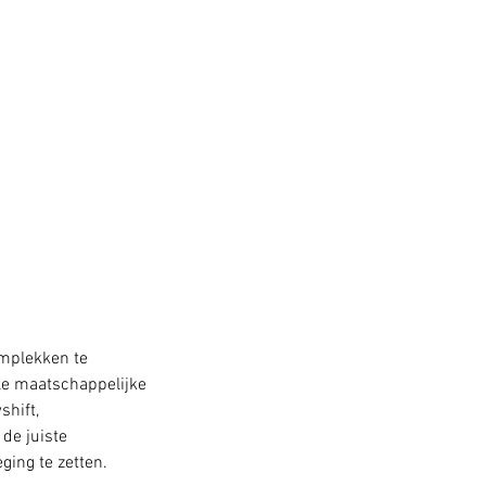
mplekken te 
le maatschappelijke 
hift, 
de juiste 
ging te zetten.