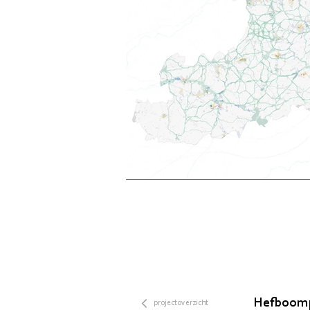
Hefboompl
projectoverzicht