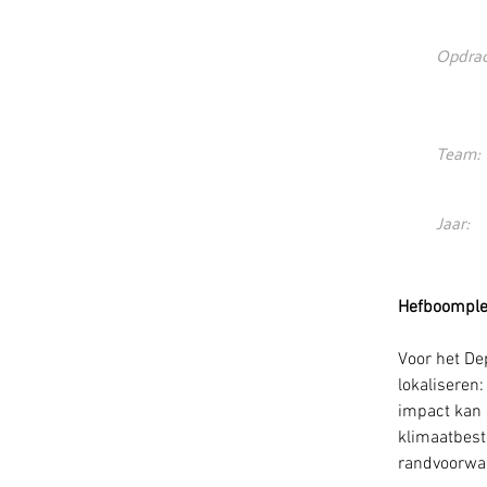
Opdrac
Team:
Jaar:
Hefboomplek
Voor het D
lokaliseren
impact kan 
klimaatbest
randvoorwaa