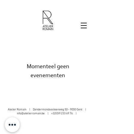
Momenteel geen
evenementen
Atelier Romain | Dendermondsesteenweg 50 - 9000 Gent |
info@atelierromain.be
|
+32(0)9 233 69 76
|