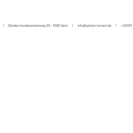
in | Dendermondsesteenweg 50 - 9000 Gent |
info@atelierromain.be
| +32(0)9 