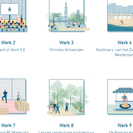
Werk 2
Werk 3
Werk 4
ent in Gent 5.0
10 miles Antwerpen
Kustmars: van het Z
Westerpun
Werk 7
Werk 8
Werk 9
op BC Materials
Lessen landschapsarchitectuur
De Romain Kr