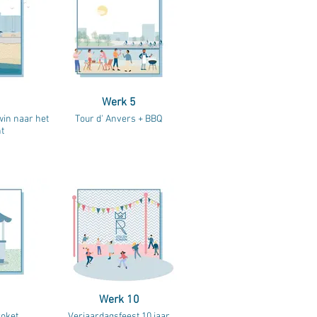
Werk 5
win naar het
Tour d' Anvers + BBQ
t
Werk 10
oket
Verjaardagsfeest 10 jaar