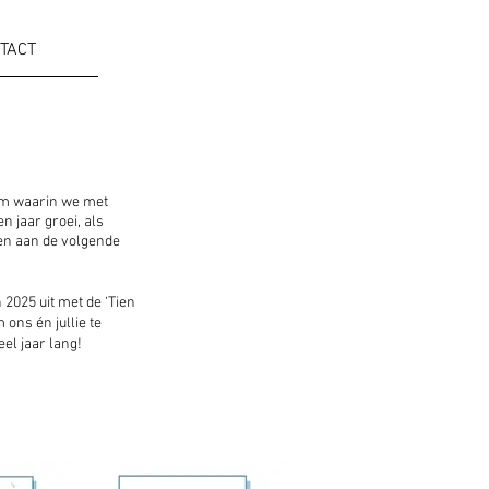
TACT
um waarin we met
 jaar groei, als
men aan de volgende
 2025 uit met de ‘Tien
ons én jullie te
eel jaar lang!