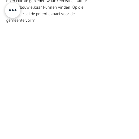
open ruimte gebieden waar recreatie, natuur 
en landbouw elkaar kunnen vinden. Op die 
manier krijgt de potentiekaart voor de 
gemeente vorm. 
Tenslotte wordt de ruimtelijke agenda 
opgemaakt met concrete projecten en 
beleidsmatige ingrepen. 

De transitieagenda vertaalt de ambities en 
ontwikkelingsperspectieven in een actieplan 
zodat de gemeente een leidraad zou hebben 
voor de toekomst.
De gemeente wordt benaderd als co-producent 
van de agenda voor ruimtelijke transitie.

We maken we een onderscheid tussen drie 
types van acties:

- Quick-wins

- Strategische projecten

- Instrumenten
Het kick-off moment met de burgers wordt 
aanzien als een start van een 